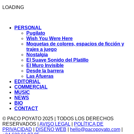
LOADING
PERSONAL
Pugilato
Wish You Were Here
Moquetas de colores, espacios de ficción y
trajes a juego
Nostalgia
El Suave Sonido del Platillo
El Muro Invisible
Desde la barrera
Las Afueras
EDITORIAL
COMMERCIAL
MUSIC
NEWS
BIO
CONTACT
© PACO POYATO 2025 | TODOS LOS DERECHOS
RESERVADOS |
AVISO LEGAL
|
POLÍTICA DE
PRIVACIDAD
|
DISEÑO WEB
|
hello@pacopoyato.com
|